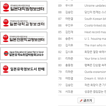
89
우시우
Ukraine updates
88
김승민
당신의 한계는 스스
87
여한결
South Korean bit
86
우진우
Crypto-linked st
85
김민재
Heat record may 
84
송준서
U.S. housing ma
83
김지후
The man who mov
82
김시후
희망은 절망 속에서
81
리하준
Your time is limi
80
홍동현
행복은 단순함 속에
79
리하준
Quota expansion
78
여한결
Dream it. Wish it
77
김승민
작은 희망이 큰 기
76
서도윤
성공은 끊임없는 