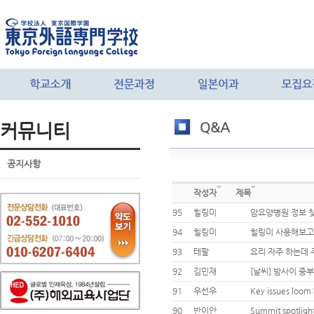
커뮤니티
Q&A
공지사항
작성자
제목
95
힐링미
암요양병원 정보 찾
94
힐링미
힐링미 사용해보고
93
테팔
요리 자주 하는데
92
김민재
[날씨] 밤사이 중
91
우선우
Key issues loom:
90
반이안
Summit spotligh