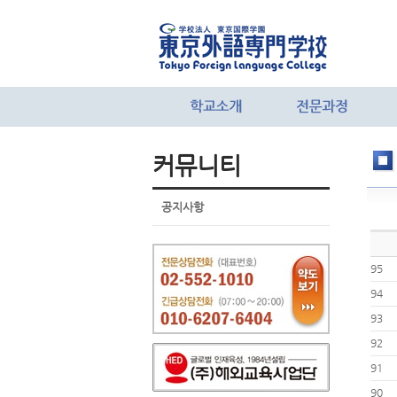
커뮤니티
공지사항
95
94
93
92
91
90