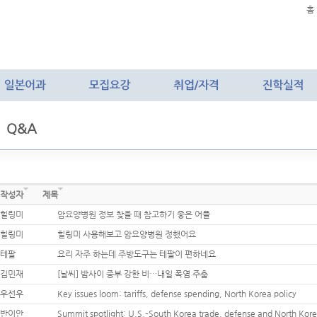
홈
Q&A
작성자
제목
힐링미
암요양병원 정보 찾을 때 참고하기 좋은 어플
힐링미
힐링미 사용해보고 암요양병원 정했어요
테팔
요리 자주 하는데 주방도구는 테팔이 편하네요
김민재
[날씨] 밤사이 중부 강한 비…내일 폭염 주춤
우선우
Key issues loom: tariffs, defense spending, North Korea policy
반이안
Summit spotlight: U.S.–South Korea trade, defense and North Kore