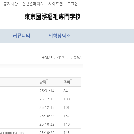
l
공지사항
l
일본홈페이지
l
사이트맵
l
로그인
l
HOME > 커뮤니티 > Q&A
날짜
조회
26-01-14
84
25-12-15
100
25-12-15
101
25-10-23
152
25-10-22
149
a coordination
25-10-22
145