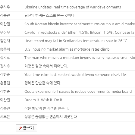
우시우
Ukraine updates: real-time coverage of war developments
김승민
당신의 한계는 스스로 만든 것이다.
여한결
South Korean bitcoin investor sentiment turns cautious amid marke
우진우
Crypto-linked stocks slide: Ether -4.5%, Bitcoin -1.5%, Coinbase fal
김민재
Heat record may fall in Scotland as temperatures soar to 26 °C
송준서
U.S. housing market alarm as mortgage rates climb
김지후
The man who moves a mountain begins by carrying away small sto
김시후
희망은 절망 속에서 피어난다.
리하준
Your time is limited, so don’t waste it living someone else’s life.
홍동현
행복은 단순함 속에 있다.
리하준
Quota expansion bill passes to reduce government’s media board i
여한결
Dream it. Wish it. Do it.
김승민
작은 희망이 큰 기적을 만든다.
서도윤
성공은 끊임없는 연습에서 비롯된다.