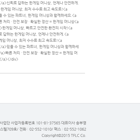
 머니상</a>신뢰로 답하는 한게임 머니상, 언제나 안전하게.
식</a>한게임 머니상, 최저 수수료·최고 속도로!<a
</a>믿을 수 있는 파트너, 한게임 머니상과 함께하세요.<a
a>빠른 처리 · 안전 보장 · 확실한 정산 = 한게임 머니상<a
니상</a>한게임 머니상, 빠르고 안전한 환전의 시작!<a
a>신뢰로 답하는 한게임 머니상, 언제나 안전하게.<a
/a>한게임 머니상, 최저 수수료·최고 속도로!<a
 머니상</a>믿을 수 있는 파트너, 한게임 머니상과 함께하세
래식</a>빠른 처리 · 안전 보장 · 확실한 정산 = 한게임 머
</a></div>
업단 사업자등록번호 101-81-37565 대표이사 송부영
9호/ 전화 : 02-552-1010/ 팩스 : 02-552-1062
Copyright©2015 TFLC Co.